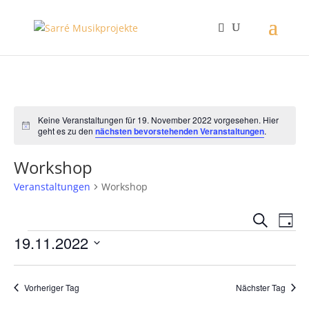
Keine Veranstaltungen für 19. November 2022 vorgesehen. Hier
Hinweis
geht es zu den
nächsten bevorstehenden Veranstaltungen
.
Workshop
Veranstaltungen
Workshop
Verans
Ver
Suche
Tag
Ans
Suche
Veranstaltungen
19.11.2022
Nav
und
Datum
Ansich
wählen.
Naviga
Vorheriger Tag
Nächster Tag