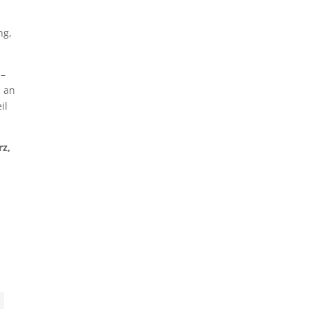
ng,
 –
, an
il
rz,