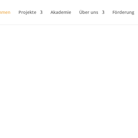
mmen
Projekte
Akademie
Über uns
Förderung
 großartiges Publikum, unsere Akademis
Helfer sowie Unterstützer