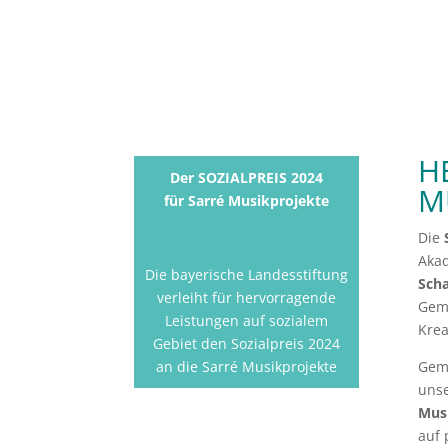
H
Der SOZIALPREIS 2024
M
für Sarré Musikprojekte
Die
Aka
Die bayerische Landesstiftung
Scha
verleiht für hervorragende
Geme
Leistungen auf sozialem
Krea
Gebiet den Sozialpreis 2024
an die Sarré Musikprojekte
Geme
uns
Mus
auf 