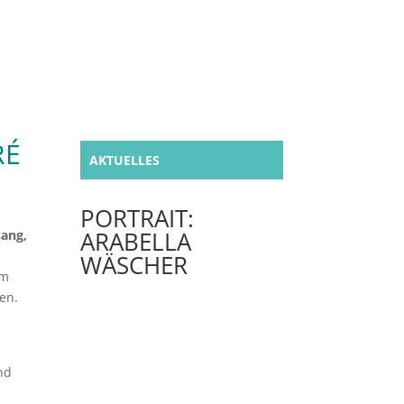
RÉ
AKTUELLES
PORTRAIT:
ARABELLA
sang,
WÄSCHER
em
en.
nd