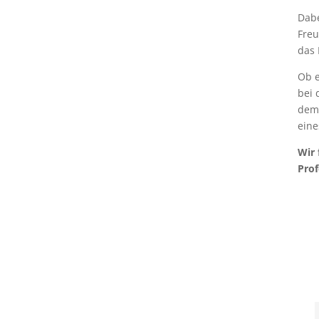
Dabe
Fre
das 
Ob e
bei 
dem 
eine
Wir 
Prof