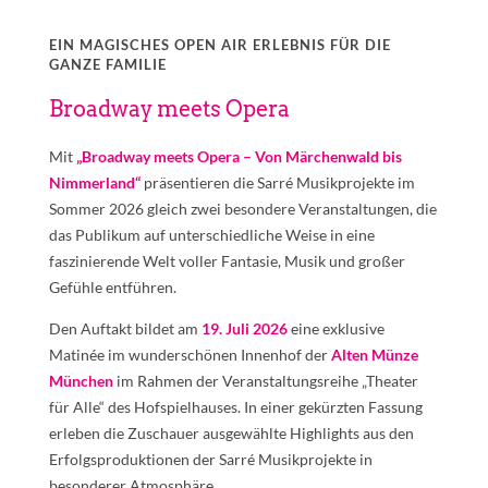
EIN MAGISCHES OPEN AIR ERLEBNIS FÜR DIE
GANZE FAMILIE
Broadway meets Opera
Mit
„Broadway meets Opera – Von Märchenwald bis
Nimmerland“
präsentieren die Sarré Musikprojekte im
Sommer 2026 gleich zwei besondere Veranstaltungen, die
das Publikum auf unterschiedliche Weise in eine
faszinierende Welt voller Fantasie, Musik und großer
Gefühle entführen.
Den Auftakt bildet am
19. Juli 2026
eine exklusive
Matinée im wunderschönen Innenhof der
Alten Münze
München
im Rahmen der Veranstaltungsreihe „Theater
für Alle“ des Hofspielhauses. In einer gekürzten Fassung
erleben die Zuschauer ausgewählte Highlights aus den
Erfolgsproduktionen der Sarré Musikprojekte in
besonderer Atmosphäre.