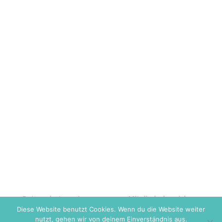
Datenschutz
Impressum
Mitgliederbereich
Diese Website benutzt Cookies. Wenn du die Website weiter
nutzt, gehen wir von deinem Einverständnis aus.