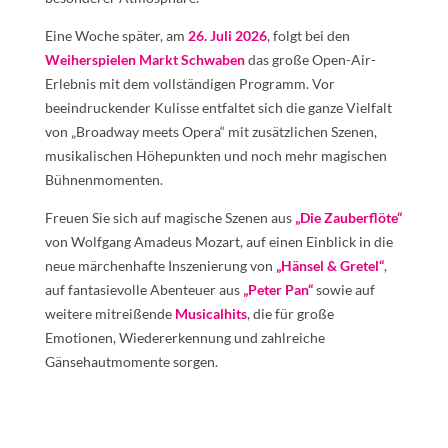
Eine Woche später, am
26. Juli 2026
, folgt bei den
Weiherspielen Markt Schwaben
das große Open-Air-
Erlebnis mit dem vollständigen Programm. Vor
beeindruckender Kulisse entfaltet sich die ganze Vielfalt
von „Broadway meets Opera“ mit zusätzlichen Szenen,
musikalischen Höhepunkten und noch mehr magischen
Bühnenmomenten.
Freuen Sie sich auf magische Szenen aus
„Die Zauberflöte“
von Wolfgang Amadeus Mozart, auf einen Einblick in die
neue märchenhafte Inszenierung von
„Hänsel & Gretel“
,
auf fantasievolle Abenteuer aus
„Peter Pan“
sowie auf
weitere mitreißende
Musicalhits
, die für große
Emotionen, Wiedererkennung und zahlreiche
Gänsehautmomente sorgen.