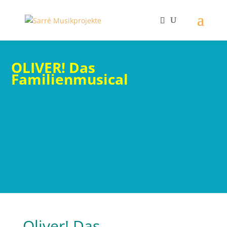
OLIVER! Das
Familienmusical
das erfolgreiche Musical von
Lionel Bart nach „Oliver Twist“
von Charles Dickens
Oliver! Das