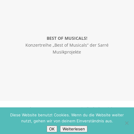
BEST OF MUSICALS!
Konzertreihe „Best of Musicals“ der Sarré
Musikprojekte
Datenschutz
Impressum
Mitgliederbereich
Diese Website benutzt Cookies. Wenn du die Website weiter
nutzt, gehen wir von deinem Einverständnis aus.
OK
Weiterlesen
© 2026 Sarre Musikprojekte gGmbH