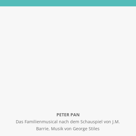
Musikprojekte für die ganze
Familie: Sing, Play & Dance!
PETER PAN
Das Familienmusical nach dem Schauspiel von J.M.
Barrie, Musik von George Stiles