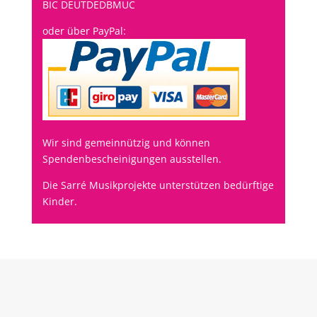
BIC DEUTDEDBMUC
oder über PayPal:
Wir sind gemeinnützig und können
Spendenbescheinigungen ausstellen.
Die Sarré Musikprojekte unterstützen bedürftige
Kinder.