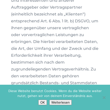
und Interessenten und anderer
Auftraggeber oder Vertragspartner
(einheitlich bezeichnet als „Klienten“)
entsprechend Art. 6 Abs. 1 lit. b) DSGVO, um
ihnen gegenüber unsere vertraglichen
oder vorvertraglichen Leistungen zu
erbringen. Die hierbei verarbeiteten Daten,
die Art, der Umfang und der Zweck und die
Erforderlichkeit ihrer Verarbeitung,
bestimmen sich nach dem
zugrundeliegenden Vertragsverhältnis. Zu
den verarbeiteten Daten gehören
grundsätzlich Bestands- und Stammdaten
der Klienten (z.B., Name, Adresse, etc.), als
Diese Website benutzt Cookies. Wenn du die Website weiter
nutzt, gehen wir von deinem Einverständnis aus.
auch die Kontaktdaten (z.B., E-Mailadresse,
OK
Weiterlesen
Telefon, etc.), die Vertragsdaten (z.B., in