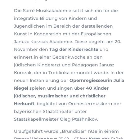
Die Sarré Musikakademie setzt sich ein für die
integrative Bildung von Kindern und
Jugendlichen im Bereich der darstellenden
Kunst in Kooperation mit der Europäischen
Januzc Korzcak Akademie. Diese begeht am 20.
November den
Tag der Kinderrechte
und
erinnert in einer Gedenkwoche an den
jüdischen Kinderarzt und Pädagogen Janusz
Korczak, der in Treblinka ermordet wurde. In der
neuen Inszenierung der
Opernregiesseurin Julia
Riegel
spielen und singen über
40 Kinder
jüdischer, muslimischer und christlicher
Herkunft
, begleitet von Orchestermusikern der
bayerischen Staatstheater unter
Staatskapellmeister Oleg Ptashnikov.
Uraufgeführt wurde „Brundibár“ 1938 in einem
Prager Waisenhaus. 1942 – 43 hat Krása das Stück