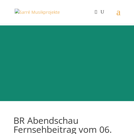
ECHT JETZT?!
Aus der Reihe „STARKE KIDS“:
Deutschlands erste >>Gen Z<< Musical-
Talkshow
BR Abendschau
Fernsehbeitrag vom 06.