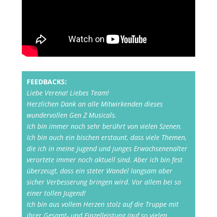
FEEDBACKS:
Liebe Verena! Liebes Team!
Herzlichen Dank an alle Mitwirkenden dieses
wundervollen Gen Z Musicals.
Ich bin immer noch sehr berührt von vielen Szenen.
Ich bin auch ein bischen erstaunt, dass viele Themen,
die ich in meine Jugend und junges Erwachsenenalter
verortete immer noch aktuell sind. Aber ich bin fest
überzeugt, dass ein steter Wandel langsam aber
sicher Verbesserung bringen wird. Vor allem bei so
einer tollen Jugend!
Ich bin aus vollem Herzen stolz auf die Truppe mit
ihrer Gesamt- und Einzelleistung (auf so vielen