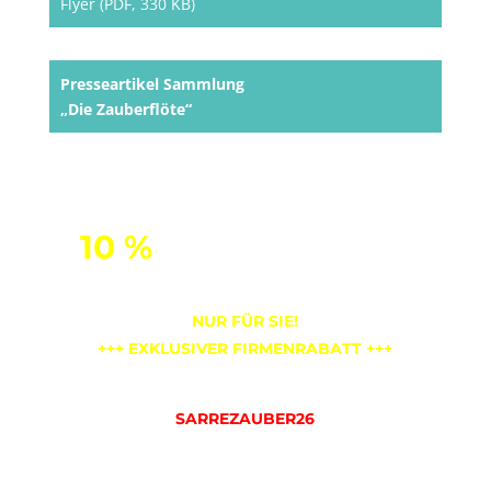
Flyer (PDF, 330 KB)
Presseartikel Sammlung
„Die Zauberflöte“
10 %
auf Tickets für
„Die Zauberflöte“
NUR FÜR SIE!
+++ EXKLUSIVER FIRMENRABATT +++
Code für 10% bei München Ticket:
SARREZAUBER26