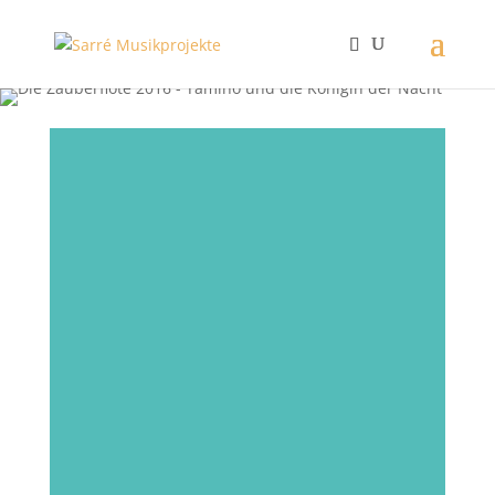
Die Zauberflöte
Die Familienoper von
Wolfgang Amadeus Mozart in
leicht gekürzter Fassung
phantasievoll und
familiengerecht zauberhaft
inszeniert.