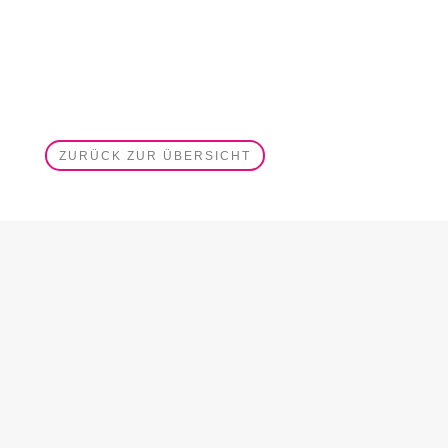
ZURÜCK ZUR ÜBERSICHT
Musikprojekte für die ganze
Familie: Sing, Play & Dance!