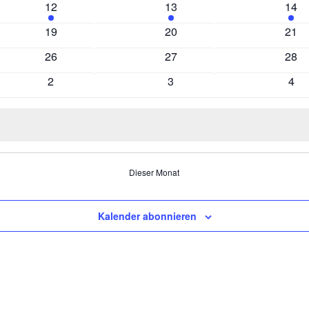
1
1
1
12
13
14
Veranstaltung
Veranstaltung
Vera
0
0
0
19
20
21
n
Veranstaltungen
Veranstaltungen
Vera
0
0
0
26
27
28
n
Veranstaltungen
Veranstaltungen
Vera
0
0
0
2
3
4
en
Veranstaltungen
Veranstaltungen
Vera
Dieser Monat
Kalender abonnieren