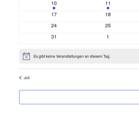
1
1
10
11
Veranstaltung
Veranstaltung
0
0
17
18
Veranstaltungen
Veranstaltunge
0
0
24
25
Veranstaltungen
Veranstaltunge
0
0
31
1
Veranstaltungen
Veranstaltung
Es gibt keine Veranstaltungen an diesem Tag.
Hinweis
Juli