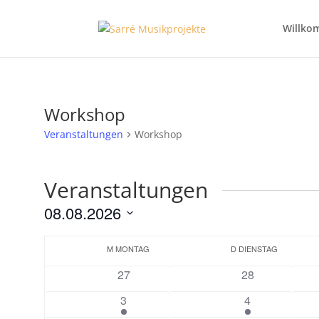
Willko
Workshop
Veranstaltungen
Workshop
Veranstaltungen
08.08.2026
Datum
Kalender
wählen.
M
MONTAG
D
DIENSTAG
von
0
0
27
28
Veranstaltungen
Veranstaltungen
Veranstaltunge
1
1
3
4
Veranstaltung
Veranstaltung