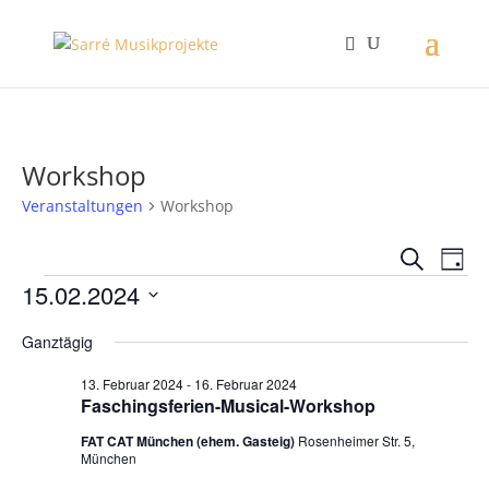
Workshop
Veranstaltungen
Workshop
Verans
Ver
Suche
Tag
Ans
Suche
Veranstaltungen
15.02.2024
Nav
und
Datum
Ansich
Ganztägig
wählen.
Naviga
13. Februar 2024
-
16. Februar 2024
Faschingsferien-Musical-Workshop
FAT CAT München (ehem. Gasteig)
Rosenheimer Str. 5,
München