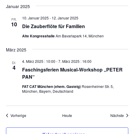
Januar 2025
10. Januar 2025
-
12. Januar 2025
FR.
10
Die Zauberflöte für Familien
Alte Kongresshalle
Am Bavariapark 14, München
März 2025
4. März 2025 : 10:00
-
7. März 2025 : 16:00
DI.
4
Faschingsferien Musical-Workshop „PETER
PAN“
FAT CAT München (ehem. Gasteig)
Rosenheimer Str. 5,
München, Bayern, Deutschland
Veranstaltungen
Veran
Vorherige
Heute
Nächste