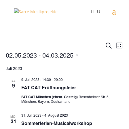
Verans
Ver
Suche
Liste
Ans
Suche
Veranstaltungen
02.05.2023
 - 
04.03.2025
Nav
und
Datum
Ansich
Juli 2023
wählen.
Naviga
9. Juli 2023 : 14:30
-
20:00
SO.
9
FAT CAT Eröffnungsfeier
FAT CAT München (ehem. Gasteig)
Rosenheimer Str. 5,
München, Bayern, Deutschland
31. Juli 2023
-
4. August 2023
MO.
31
Sommerferien-Musicalworkshop