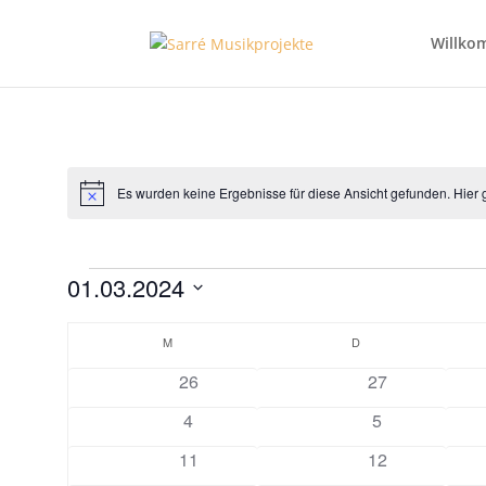
Willko
Es wurden keine Ergebnisse für diese Ansicht gefunden. Hier 
Hinweis
Veranstaltungen
01.03.2024
Datum
Kalender
wählen.
M
MONTAG
D
DIENSTAG
von
0
0
26
27
Veranstaltungen
Veranstaltungen
Veranstaltunge
0
0
4
5
Veranstaltungen
Veranstaltung
0
0
11
12
Veranstaltungen
Veranstaltunge