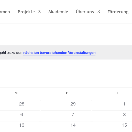
mmen
Projekte
Akademie
Über uns
Förderung
geht es zu den
nächsten bevorstehenden Veranstaltungen
.
M
MITTWOCH
D
DONNERSTAG
F
FREITA
0
0
0
28
29
1
n
Veranstaltungen
Veranstaltungen
Vera
0
0
0
6
7
8
en
Veranstaltungen
Veranstaltungen
Vera
0
0
0
13
14
15
n
Veranstaltungen
Veranstaltungen
Vera