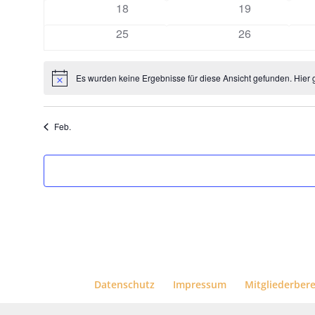
0
0
18
19
Veranstaltungen
Veranstaltunge
0
0
25
26
Veranstaltungen
Veranstaltunge
Es wurden keine Ergebnisse für diese Ansicht gefunden. Hier 
Hinweis
Feb.
Datenschutz
Impressum
Mitgliederber