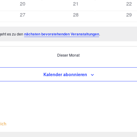
0
0
0
20
21
22
n
Veranstaltungen
Veranstaltungen
Vera
0
0
0
27
28
29
n
Veranstaltungen
Veranstaltungen
Vera
geht es zu den
nächsten bevorstehenden Veranstaltungen
.
Dieser Monat
Kalender abonnieren
eich