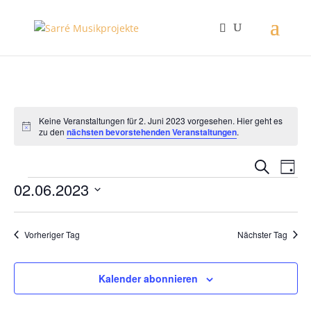
Keine Veranstaltungen für 2. Juni 2023 vorgesehen. Hier geht es
Hinweis
zu den
nächsten bevorstehenden Veranstaltungen
.
Verans
Ver
Suche
Tag
Ans
Suche
Veranstaltungen
02.06.2023
Nav
und
Datum
Ansich
wählen.
Naviga
Vorheriger Tag
Nächster Tag
Kalender abonnieren