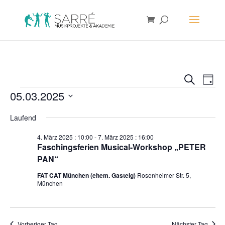
Verans
Ver
Suche
Tag
Ans
Suche
Veranstaltungen
05.03.2025
Nav
und
Datum
Ansich
Laufend
wählen.
Naviga
4. März 2025 : 10:00
-
7. März 2025 : 16:00
Faschingsferien Musical-Workshop „PETER
PAN“
FAT CAT München (ehem. Gasteig)
Rosenheimer Str. 5,
München
Vorheriger Tag
Nächster Tag