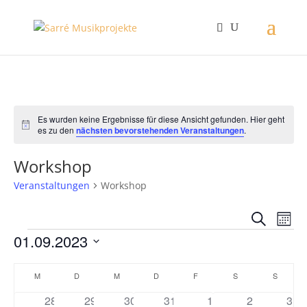
Es wurden keine Ergebnisse für diese Ansicht gefunden. Hier geht
Hinweis
es zu den
nächsten bevorstehenden Veranstaltungen
.
Workshop
Veranstaltungen
Workshop
Verans
Ver
Suche
Mona
Ans
Suche
Veranstaltungen
01.09.2023
Nav
und
Datum
Ansich
Kalender
wählen.
M
MONTAG
D
DIENSTAG
M
MITTWOCH
D
DONNERSTAG
F
FREITAG
S
SAMSTAG
S
SONNT
Naviga
von
0
0
0
0
0
0
0
28
29
30
31
1
2
3