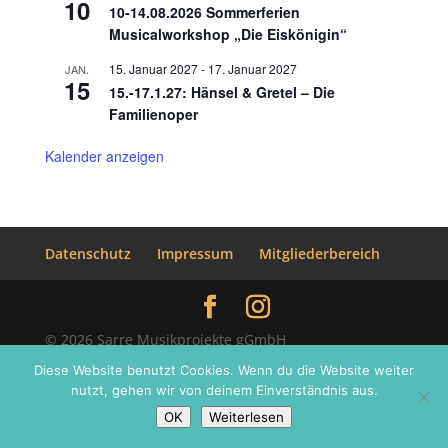
10
10-14.08.2026 Sommerferien
Musicalworkshop „Die Eiskönigin“
15. Januar 2027
-
17. Januar 2027
JAN.
15
15.-17.1.27: Hänsel & Gretel – Die
Familienoper
Kalender anzeigen
Datenschutz
Impressum
Mitgliederbereich
© 2026 Sarre Musikprojekte gGmbH
Diese Website benutzt Cookies. Wenn du die Website weiter
nutzt, gehen wir von deinem Einverständnis aus.
OK
Weiterlesen